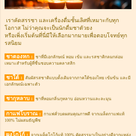
เราคัดสรรชา และเครื่องดื่มชั้นเลิศที่เหมาะกับทุก
โอกาส ไม่ว่าคุณจะเป็นนักดื่มชาตัวยง
หรือเพิ่งเริ่มต้น
ที่นี่มีให้เลือกมากมายเพื่อตอบโจทย์ทุก
รสนิยม
ชาตองหก :
ชาที่มีเอกลักษณ์ หอม เข้ม และรสชาติกลมกล่อม
เหมาะสำหรับผู้ที่ชื่นชอบความคลาสสิก
ชาใต้ :
สัมผัสรสชาติแบบดั้งเดิมจากภาคใต้ของไทย เข้มข้น และมี
เอกลักษณ์เฉพาะตัว
ชากุหลาบ :
ชาที่หอมกลิ่นกุหลาบ อ่อนหวานและละมุน
กาแฟโบราณ :
กาแฟคั่วบดผสมคุณภาพดี จากเมล็ดกาแฟแท้
100% ไม่ผสมธัญพืช
ผงโกโก้ :
จาก
เมล็ดโกโก้แท้ 100% คัดสรรมาเป็นอย่างดีจากแหล่ง