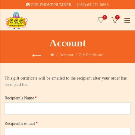
OUR PHONE NUMBER:
(+66) 63 271 0666
0
0
Account
Account
Gift Certificate
This gift certificate will be emailed to the recipient after your order has
been paid for.
Recipient's Name
Recipient's e-mail