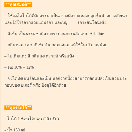
**คุณสมบัติ**
– ใช้เมล็ดโกโก้ที่คัดสรรมาเป็นอย่างดีจากแหล่งปลูกชั้นนำอย่างเกียน่า
และไอโวรี่จากแถบแอฟริกา และหมู่ เกาะอินโดนิเซีย
– สีเข้ม เป็นธรรมชาติจากกระบวนการผลิตแบบ Alkaline
– กลิ่นหอม รสชาติเข้มข้น กลมกล่อม แม้ใช้ในปริมาณน้อย
– ไม่เติ่มแต่ง สี กลิ่นสังเคราะห์ หรือแป้ง
– Fat 10% – 12%
– ชงได้ทั้งเมนูร้อนและเย็น นอกจากนี้ยังสามารถดัดแปลงเป็นส่วนประ
กอบของเบเกอรี่ หรือ บิงซูได้อีกด้วย
**สูตรโกโก้**
- โกโก้ 1 ช้อนโต๊ะพูน (10 กรัม)
- น้ำ 150 ml