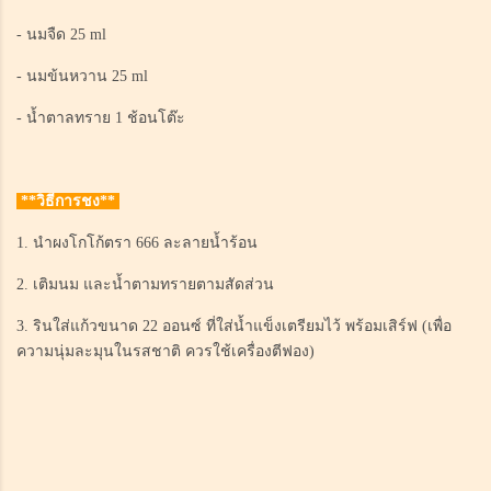
- นมจืด 25 ml
- นมข้นหวาน 25 ml
- น้ำตาลทราย 1 ช้อนโต๊ะ
**วิธีการชง**
1. นำผงโกโก้ตรา 666 ละลายน้ำร้อน
2. เติมนม และน้ำตามทรายตามสัดส่วน
3. รินใส่แก้วขนาด 22 ออนซ์ ที่ใส่น้ำแข็งเตรียมไว้ พร้อมเสิร์ฟ (เพื่อ
ความนุ่มละมุนในรสชาติ ควรใช้เครื่องตีฟอง)