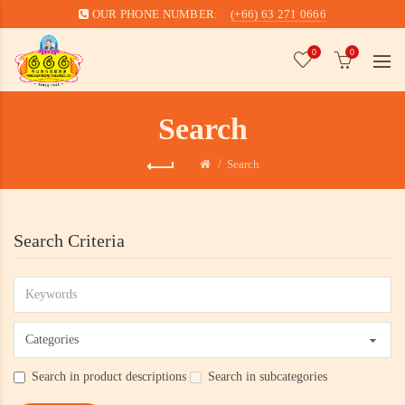
OUR PHONE NUMBER:
(+66) 63 271 0666
0
0
Search
Search
Search Criteria
Search in product descriptions
Search in subcategories