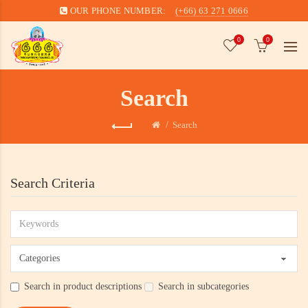
OUR PHONE NUMBER:
(+66) 63 271 0666
0
0
Search
Search
Search Criteria
Search in product descriptions
Search in subcategories