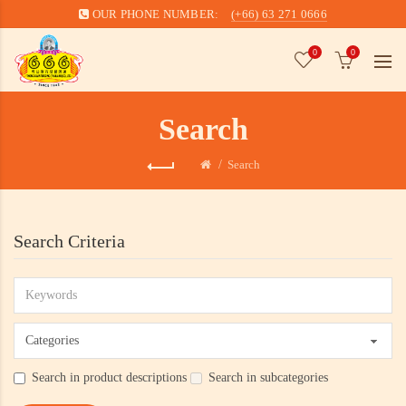
OUR PHONE NUMBER:
(+66) 63 271 0666
0
0
Search
Search
Search Criteria
Search in product descriptions
Search in subcategories