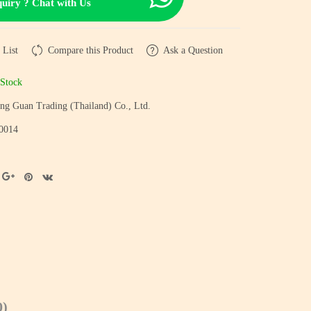
uiry ? Chat with Us
 List
Compare this Product
Ask a Question
Stock
ng Guan Trading (Thailand) Co., Ltd.
0014
0)